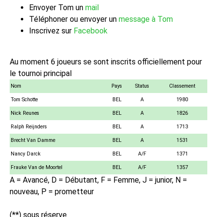
Envoyer Tom un
mail
Téléphoner ou envoyer un
message à Tom
Inscrivez sur
Facebook
Au moment 6 joueurs se sont inscrits officiellement pour
le tournoi principal
Nom
Pays
Status
Classement
Tom Schotte
BEL
A
1980
Nick Reunes
BEL
A
1826
Ralph Reijnders
BEL
A
1713
Brecht Van Damme
BEL
A
1531
Nancy Darck
BEL
A/F
1371
Frauke Van de Moortel
BEL
A/F
1357
A = Avancé, D = Débutant, F = Femme, J = junior, N =
nouveau, P = prometteur
(**) sous réserve