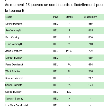
Au moment 13 joueurs se sont inscrits officiellement pour
le tournoi B
Naam
Pays
Status
Classement
Mieke Hooghe
BEL
P
889
Jan Verstuyft
BEL
P
865
Bart Verstuyft
BEL
P
836
Eline Verstuyft
BEL
P/F
718
Jana Verstuyft
BEL
P/F/J
709
Dimitri Burnay
BEL
P
569
Ferre Devriendt
BEL
P/J
494
Wout Schotte
BEL
P/J
260
Romain Volvert
BEL
P
217
Sander Schotte
BEL
P/J
124
Sacha Burnay
BEL
N/J
-
Kerwan Burnay
BEL
N
-
Luc Van De Moortel
BEL
N
-