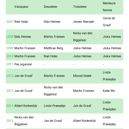
Meilleure
Vainqueur
Deuxième
Troisième
femme
Corrie de
2007
Roel Hobo
Sido Helmes
Jeroen Roerade
Graaf
Nicky van den
2008
Sido Helmes
Martin Fransen
Jiska Helmes
Biggelaar
2009
Martin Fransen
Matthias Berg
Jiska Helmes
Jiska Helmes
2010
Martin Fransen
Roel Hobo
Jiska Helmes
Jiska Helmes
2011
Pas organisé
-
-
-
Linda
2012
Jan de Graaf
Martin Fransen
Marcel Sneek
Praseptyo
Nicky van den
2013
Jan de Graaf
Martin Fransen
Katie Wu
Biggelaar
Linda
2014
Albert Kortendijk
Linda Praseptyo
Jan de Graaf
Praseptyo
Nicky van den
Linda
2015
Jan de Graaf
Albert Kortendijk
Biggelaar
Praseptyo