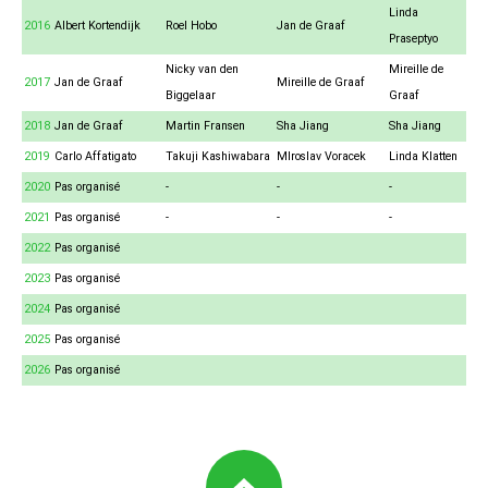
Linda
2016
Albert Kortendijk
Roel Hobo
Jan de Graaf
Praseptyo
Nicky van den
Mireille de
2017
Jan de Graaf
Mireille de Graaf
Biggelaar
Graaf
2018
Jan de Graaf
Martin Fransen
Sha Jiang
Sha Jiang
2019
Carlo Affatigato
Takuji Kashiwabara
MIroslav Voracek
Linda Klatten
2020
Pas organisé
-
-
-
2021
Pas organisé
-
-
-
2022
Pas organisé
2023
Pas organisé
2024
Pas organisé
2025
Pas organisé
2026
Pas organisé