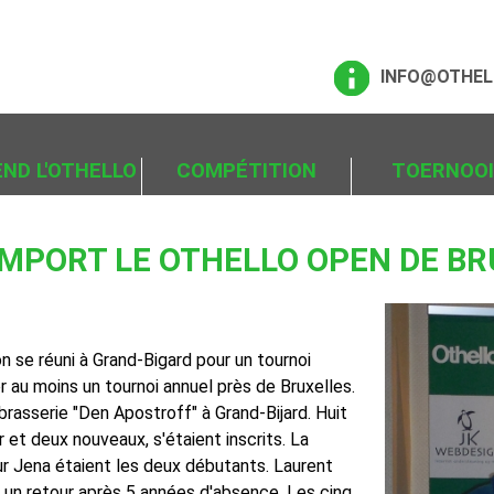
INFO@OTHEL
ND L'OTHELLO
COMPÉTITION
TOERNOO
MPORT LE OTHELLO OPEN DE BR
 se réuni à Grand-Bigard pour un tournoi
r au moins un tournoi annuel près de Bruxelles.
brasserie "Den Apostroff" à Grand-Bijard. Huit
r et deux nouveaux, s'étaient inscrits. La
ur Jena étaient les deux débutants. Laurent
t un retour après 5 années d'absence. Les cinq